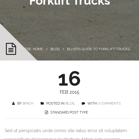
Forklift Trucks
YOU ARE HERE: HOME
BLOG
BUYERS GUIDE TO FORKLIFT TRUCKS
16
FEB 2015
BY
BFACH
POSTED IN
BLOG
WITH
0 COMMENTS
STANDARD POST TYPE
Sed ut perspiciatis unde omnis iste natus error sit voluptatem